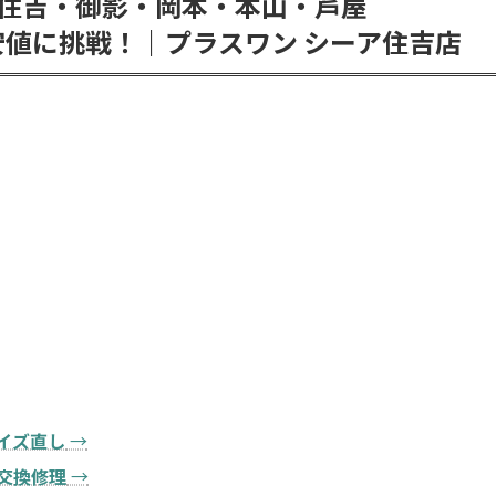
住吉・御影・岡本・本山・芦屋
値に挑戦！｜プラスワン シーア住吉店
イズ直し
→
交換修理
→