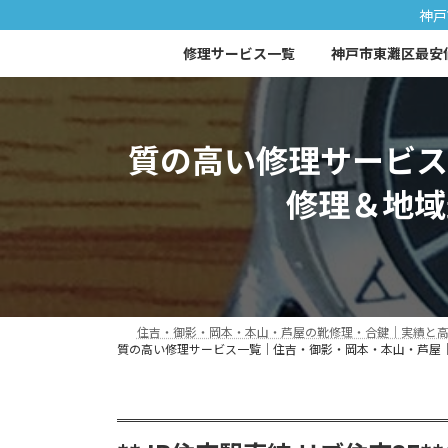
コ
ナ
神戸
ン
ビ
修理サービス一覧
神戸市東灘区最安
テ
ゲ
ン
ー
ツ
シ
へ
ョ
質の高い修理サービス
ス
ン
キ
に
修理＆地域
ッ
移
プ
動
住吉・御影・岡本・本山・芦屋の靴修理・合鍵｜実績と高品質
質の高い修理サービス一覧｜住吉・御影・岡本・本山・芦屋